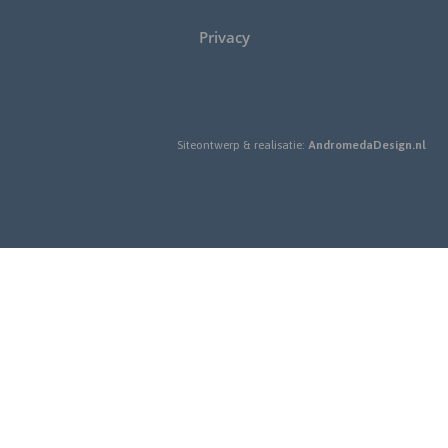
Privacy
Siteontwerp & realisatie:
AndromedaDesign.nl