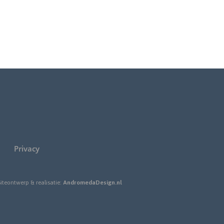
Privacy
Siteontwerp & realisatie:
AndromedaDesign.nl