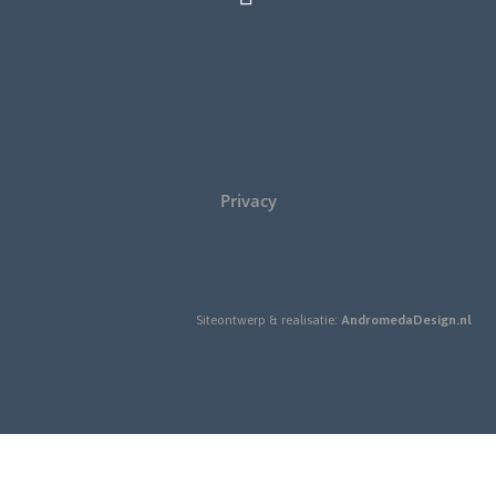
Privacy
Siteontwerp & realisatie:
AndromedaDesign.nl